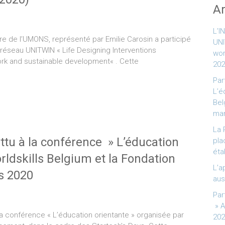
Ar
L’I
laire de l’UMONS, représenté par Emilie Carosin a participé
UNI
u réseau UNITWIN « Life Designing Interventions
wor
ork and sustainable development« . Cette
202
Par
L’é
Bel
mar
La 
ttu à la conférence » L’éducation
pla
éta
rldskills Belgium et la Fondation
L’a
s 2020
aus
Par
» A
la conférence « L’éducation orientante » organisée par
202