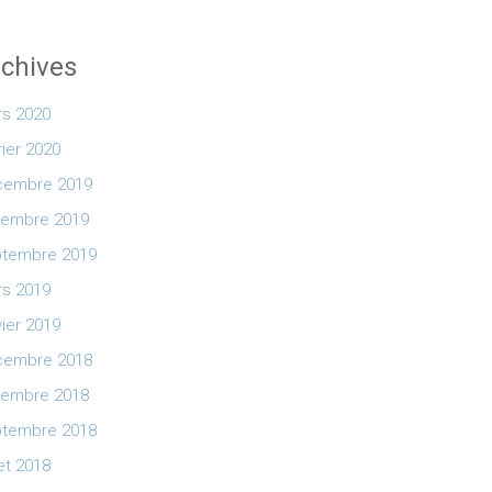
chives
s 2020
rier 2020
cembre 2019
vembre 2019
tembre 2019
s 2019
vier 2019
cembre 2018
vembre 2018
tembre 2018
let 2018