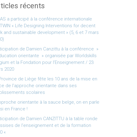
ticles récents
NAS a participé à la conférence internationale
TWIN « Life Designing Interventions for decent
k and sustainable development » (5, 6 et 7 mars
0)
ticipation de Damien Canzittu à la conférence »
ducation orientante » organisée par Worldskills
gium et la Fondation pour l’Enseignement / 23
s 2020
Province de Liège fête les 10 ans de la mise en
ce de l’approche orientante dans ses
blissements scolaires
pproche orientante à la sauce belge, on en parle
si en France !
ticipation de Damien CANZITTU à la table ronde
ssises de l’enseignement et de la formation
0 «