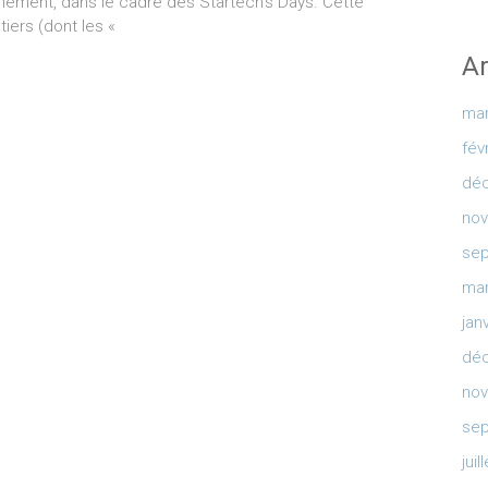
ignement, dans le cadre des Startech’s Days. Cette
iers (dont les «
Ar
mar
fév
dé
no
sep
mar
jan
dé
no
sep
juil